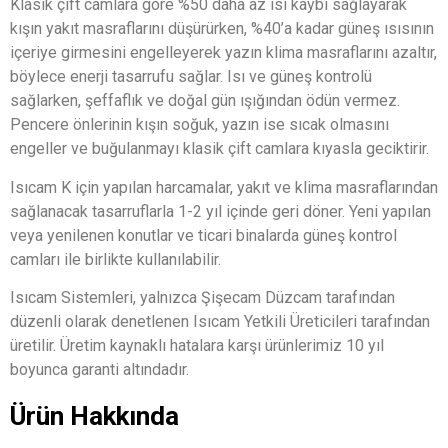
Klasik çift camlara göre %50 daha az ısı kaybı sağlayarak
kışın yakıt masraflarını düşürürken, %40’a kadar güneş ısısının
içeriye girmesini engelleyerek yazın klima masraflarını azaltır,
böylece enerji tasarrufu sağlar. Isı ve güneş kontrolü
sağlarken, şeffaflık ve doğal gün ışığından ödün vermez.
Pencere önlerinin kışın soğuk, yazın ise sıcak olmasını
engeller ve buğulanmayı klasik çift camlara kıyasla geciktirir.
Isıcam K için yapılan harcamalar, yakıt ve klima masraflarından
sağlanacak tasarruflarla 1-2 yıl içinde geri döner. Yeni yapılan
veya yenilenen konutlar ve ticari binalarda güneş kontrol
camları ile birlikte kullanılabilir.
Isıcam Sistemleri, yalnızca Şişecam Düzcam tarafından
düzenli olarak denetlenen Isıcam Yetkili Üreticileri tarafından
üretilir. Üretim kaynaklı hatalara karşı ürünlerimiz 10 yıl
boyunca garanti altındadır.
Ürün Hakkında