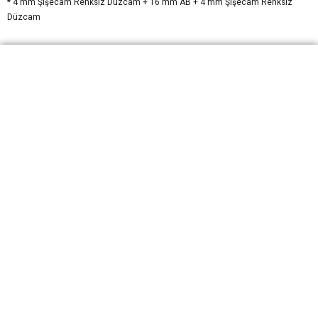
* 4 mm Şişecam Renksiz Düzcam + 16 mm AB + 4 mm Şişecam Renksiz
Düzcam
Yapılarınıza kusursuzluk katmak için
buradayız.
+90 312 911 6066
info@arvencam.com.tr