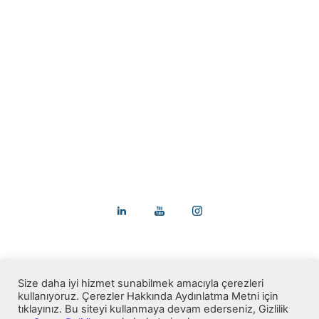
Yapılarınıza kusursuzluk katmak için
buradayız.
+90 312 911 6066
info@arvencam.com.tr
pazarlama@arvencam.com.tr
Saray Mah.1501. Sk. No 9/1 Kahramankazan/Ankara
Size daha iyi hizmet sunabilmek amacıyla çerezleri
kullanıyoruz. Çerezler Hakkında Aydınlatma Metni için
tıklayınız. Bu siteyi kullanmaya devam ederseniz, Gizlilik