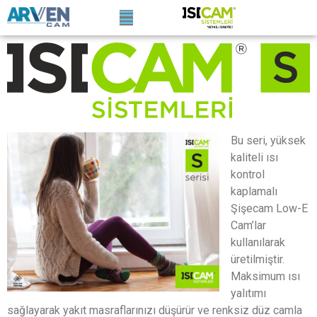
Bu seri, yüksek
kaliteli ısı
kontrol
kaplamalı
Şişecam Low-E
Cam’lar
kullanılarak
üretilmiştir.
Maksimum ısı
yalıtımı
sağlayarak yakıt masraflarınızı düşürür ve renksiz düz camla